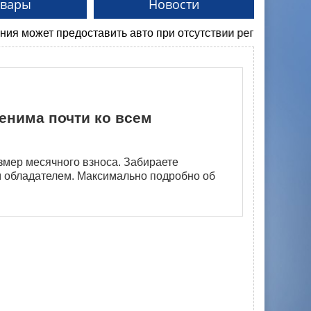
овары
Новости
ет предоставить авто при отсутствии регистрации. Мы подх
енима почти ко вcем
змер месячного взноса. Забираете
м обладателем. Максимально подробно об