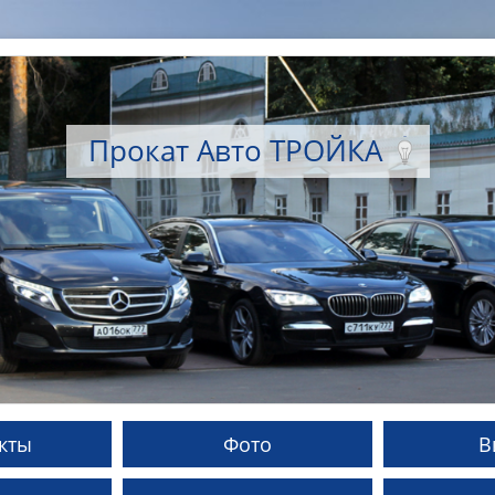
Прокат Авто ТРОЙКА
кты
Фото
В