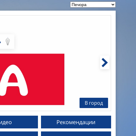
»
В город
идео
Рекомендации