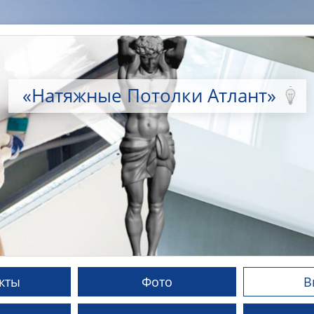
«Натяжные Потолки Атлант»
кты
Фото
В