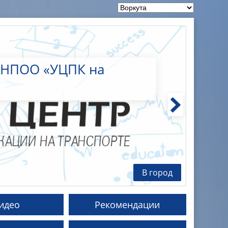
АНПОО «УЦПК на
В город
идео
Рекомендации