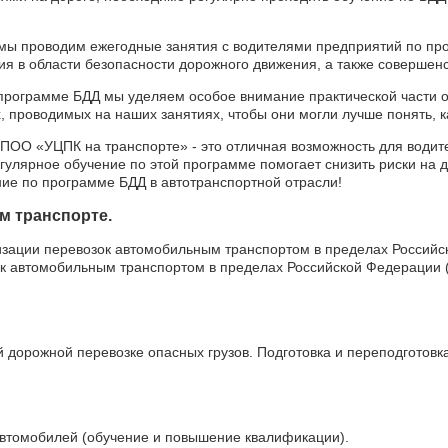
ы проводим ежегодные занятия с водителями предприятий по про
ия в области безопасности дорожного движения, а также совершен
 программе БДД мы уделяем особое внимание практической части 
, проводимых на наших занятиях, чтобы они могли лучше понять, к
ПОО «УЦПК на транспорте» - это отличная возможность для водит
улярное обучение по этой программе помогает снизить риски на д
ние по программе БДД в автотранспортной отрасли!
м транспорте.
зации перевозок автомобильным транспортом в пределах Российс
ок автомобильным транспортом в пределах Российской Федерации (
орожной перевозке опасных грузов. Подготовка и переподготовка
автомобилей (обучение и повышение квалификации).