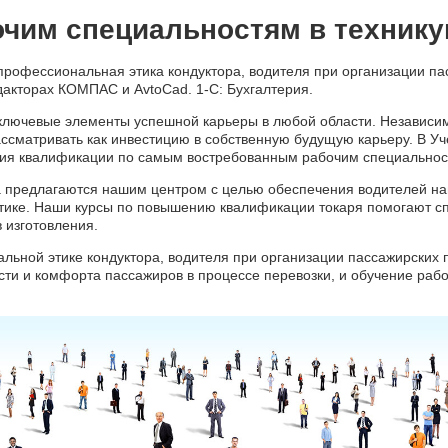
очим специальностям в технику
профессиональная этика кондуктора, водителя при организации па
дакторах КОМПАС и AvtoCаd. 1-С: Бухгалтерия.
ключевые элементы успешной карьеры в любой области. Независимо
ассматривать как инвестицию в собственную будущую карьеру. В
ния квалификации по самым востребованным рабочим специальнос
 предлагаются нашим центром с целью обеспечения водителей н
ктике. Наши курсы по повышению квалификации токаря помогают сп
 изготовления.
льной этике кондуктора, водителя при организации пассажирских 
ти и комфорта пассажиров в процессе перевозки, и обучение ра