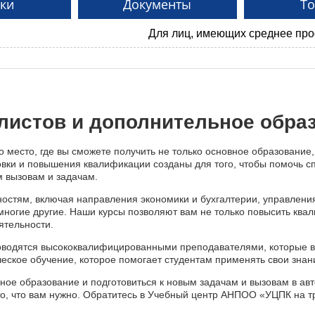
ки
Документы
Т
Для лиц, имеющих среднее профессионально
листов и дополнительное обра
 место, где вы сможете получить не только основное образование,
овки и повышения квалификации созданы для того, чтобы помочь сп
м вызовам и задачам.
стям, включая направления экономики и бухгалтерии, управления
многие другие. Наши курсы позволяют вам не только повысить ква
ятельности.
роводятся высококвалифицированными преподавателями, которые в
ское обучение, которое помогает студентам применять свои знани
ое образование и подготовиться к новым задачам и вызовам в авт
то, что вам нужно. Обратитесь в Учебный центр АНПОО «УЦПК на т