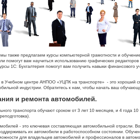
ы также предлагаем курсы компьютерной грамотности и обучени
и помогут вам научиться использованию графических редакторов
рсы 1С: Бухгалтерия помогут вам получить навыки финансового у
в Учебном центре АНПОО «УЦПК на транспорте» - это хороший сп
обильной индустрии. Обратитесь к нам, чтобы начать ваш обучающ
ания и ремонта автомобилей.
ного транспорта обучают сроком от 3 лет 10 месяцев, и 4 года 10
реподготовка).
омобилей - это ключевая составляющая автомобильной отрасли. В
ддерживать их автомобили в работоспособном состоянии. Обучени
можности для владельцев автомобилей и профессионалов в автомо