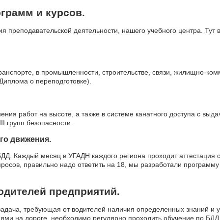
грамм и курсов.
я преподавательской деятельности, нашего учебного центра. Тут
ранспорте, в промышленности, строительстве, связи, жилищно-комм
 Диплома о переподготовке).
ия работ на высоте, а также в системе канатного доступа с выдач
III групп безопасности.
го движения.
ДД. Каждый месяц в УГАДН каждого региона проходит аттестация с
просов, правильно надо ответить на 18, мы разработали программ
одителей предприятий.
задача, требующая от водителей наличия определенных знаний и ум
ми на дороге, необходимо регулярно проходить обучение по БДД